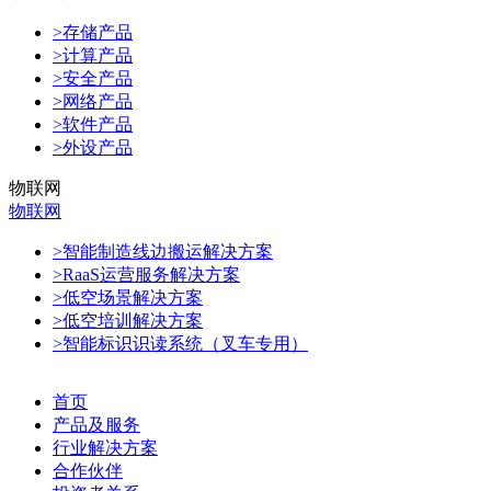
>存储产品
>计算产品
>安全产品
>网络产品
>软件产品
>外设产品
物联网
物联网
>智能制造线边搬运解决方案
>RaaS运营服务解决方案
>低空场景解决方案
>低空培训解决方案
>智能标识识读系统（叉车专用）
首页
产品及服务
行业解决方案
合作伙伴