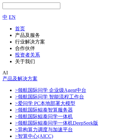
中
EN
首页
产品及服务
行业解决方案
合作伙伴
投资者关系
关于我们
AI
产品及解决方案
>领航国际问学 企业级Agent中台
>领航国际问学 智能流程工作台
>爱问学 PC本地部署大模型
>领航国际鲲泰智算服务器
>领航国际鲲泰问学一体机
>领航国际鲲泰问学一体机DeepSeek版
>异构算力调度与加速平台
>智算中心(AICC)